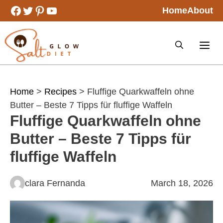
Skip
Facebook
Twitter
Pinterest
YouTube
Home
About
to
content
Home
>
Recipes
> Fluffige Quarkwaffeln ohne
Butter – Beste 7 Tipps für fluffige Waffeln
Fluffige Quarkwaffeln ohne
Butter – Beste 7 Tipps für
fluffige Waffeln
clara Fernanda
March 18, 2026